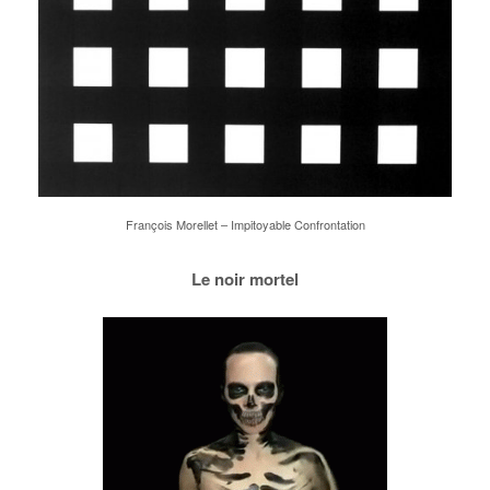
François Morellet – Impitoyable Confrontation
Le noir mortel