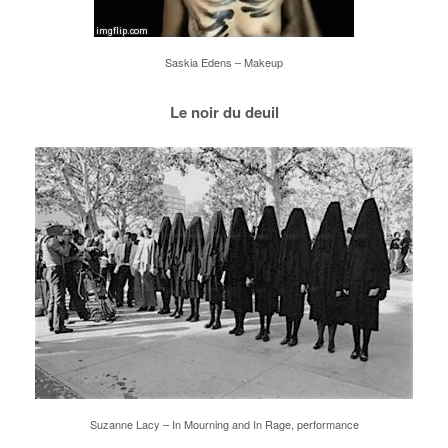
Saskia Edens – Makeup
Le noir du deuil
Suzanne Lacy – In Mourning and In Rage, performance